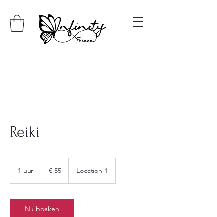
Reiki
55
euro
1 uur
1
€ 55
Location 1
u
u
Nu boeken