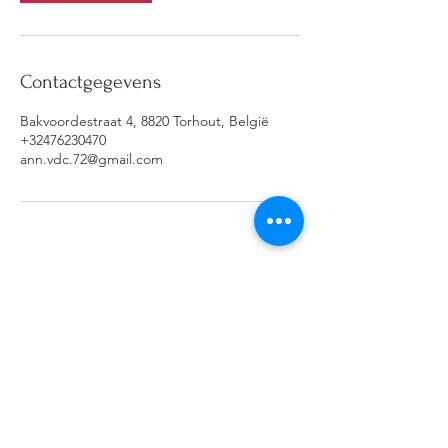
Contactgegevens
Bakvoordestraat 4, 8820 Torhout, België
+32476230470
ann.vdc.72@gmail.com
ann.vdc.72@gmail.com
0476 23 04 70
Bakvoordestraat 4, 8820 Torhout, Belgium