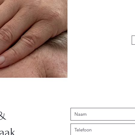
 &
aak