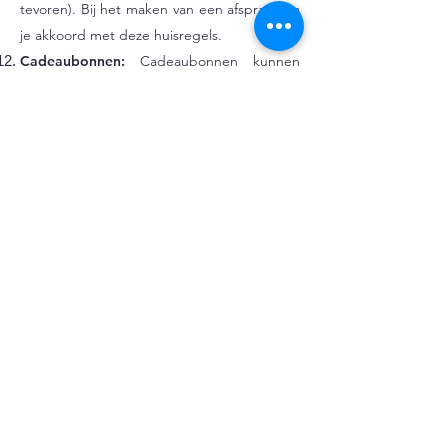
tevoren). Bij het maken van een afspraak ga
je akkoord met deze huisregels.
Cadeaubonnen:
Cadeaubonnen kunnen
online worden gekocht of rechtstreeks bij
ons. Ze zijn 1 jaar geldig en kunnen niet
worden ingewisseld voor contant geld of
gecombineerd met andere promoties.
Allergieën:
Als je allergisch bent voor
noten, laat het ons dan weten, zodat we
kunnen zorgen voor een geschikte
massageolie. We werken met olie op
amandelbasis.
Tip:
Drink voldoende water voor en na de
massage om te ontgiften, en eet niet vlak
voor je afspraak.
Als er iets niet duidelijk is of als je vragen