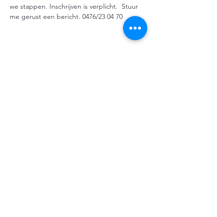
we stappen. Inschrijven is verplicht.  Stuur 
me gerust een bericht. 0476/23 04 70 
Deel dit evenement
ann.vdc.72@gmail.com
0476 23 04 70
Bakvoordestraat 4, 8820 Torhout, Belgium
© 2023 Infinity-forever -
Privacyverklaring
-